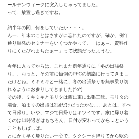
ールデンウィークに突入しちゃってました。
って、放置し過ぎですね。
約半年の間、何をしていたか・・・。
んー、年末のことはさすがに忘れたのですが、確か、例年
通り単発のセミナーをいくつかやって、「はぁ～、資料作
りにくたびれまちたぁー」って状態だったような。
今年に入ってからは、これまた例年通りに「冬の出張祭
り」。おっと、その前に恒例のPFCの初詣に行ってきまし
たけどね。ミキミキと一緒に、冬の出張祭りを無事乗り切
れるようにお参りしてきました(^o^)
その後、ミキミキとモリタは西に東に出張三昧。モリタの
場合、泊まりの出張は2回だけだったかな…。あとは、すべ
て日帰り。いや、マジで日帰りはキツイです。家に帰り着
くのは11時過ぎはもちろん、日付が変わってから…という
こともしばしば。
とにかく早く帰りたい一心で、タクシーを降りてから駅の