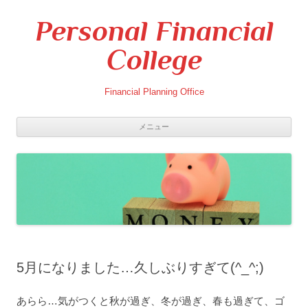
Personal Financial
College
Financial Planning Office
メニュー
コ
ン
テ
ン
ツ
へ
ス
キ
ッ
プ
5月になりました…久しぶりすぎて(^_^;)
あらら…気がつくと秋が過ぎ、冬が過ぎ、春も過ぎて、ゴ