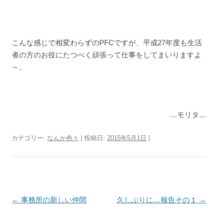
こんな感じで相変わらずのPFCですが、平成27年度も生活
者の方のお役にたつべく頑張って仕事をしてまいりますよ
～。
…モリタ…
カテゴリー:
なんか色々
| 投稿日:
2015年5月1日
|
投
←
事務所の新しい仲間
久しぶりに…報告その１
→
稿