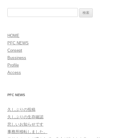
ナ
検
ビ
索:
ゲ
ー
HOME
PFC NEWS
シ
Consept
ョ
Bussiness
ン
Profile
Access
PFC NEWS
久しぶりの投稿
久しぶりの生存確認
悲しいお知らせです
事務所移転しました。